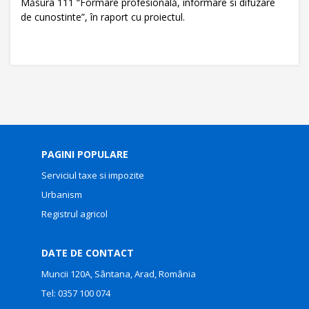
Măsura 111 “Formare profesională, informare si difuzare
de cunostinte”, în raport cu proiectul.
PAGINI POPULARE
Serviciul taxe si impozite
Urbanism
Registrul agricol
DATE DE CONTACT
Muncii 120A, Sântana, Arad, România
Tel:
0357 100 074