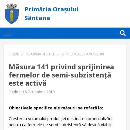
Primăria Orașului
Sântana
HOME
//
INFORMAȚII UTILE
//
ȘTIRI LOCALE / ANUNȚURI
Măsura 141 privind sprijinirea
fermelor de semi-subzistenţă
este activă
Publicat 18 Octombrie 2010
Obiectivele specifice ale măsurii se referă la:
Creşterea volumului producţiei destinate comercializării
pentru ca fermele de semi-subzistenţă să devină viabile