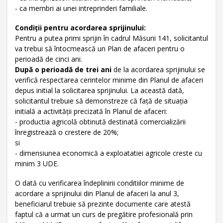
- ca membri ai unei intreprinderi familiale.
Condiţii pentru acordarea sprijinului:
Pentru a putea primi sprijin în cadrul Măsurii 141, solicitantul
va trebui să întocmească un Plan de afaceri pentru o
perioadă de cinci ani.
După o perioadă de trei ani
de la acordarea sprijinului se
verifică respectarea cerintelor minime din Planul de afaceri
depus initial la solicitarea sprijinului. La această dată,
solicitantul trebuie să demonstreze că faţă de situaţia
initială a activităţii precizată în Planul de afaceri:
- productia agricolă obtinută destinată comercializării
înregistrează o crestere de 20%;
si
- dimensiunea economică a exploatatiei agricole creste cu
minim 3 UDE.
O dată cu verificarea îndeplinirii conditiilor minime de
acordare a sprijinului din Planul de afaceri la anul 3,
beneficiarul trebuie să prezinte documente care atestă
faptul că a urmat un curs de pregătire profesională prin