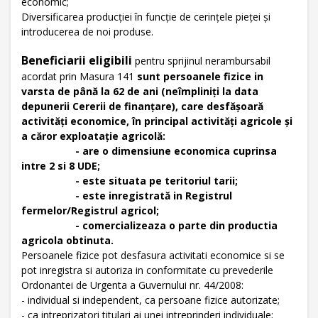
economic;
Diversificarea producţiei în funcţie de cerinţele pieţei şi
introducerea de noi produse.
Beneficiarii eligibili
pentru sprijinul nerambursabil
acordat prin Masura 141
sunt persoanele fizice in
varsta de până la 62 de ani (neîmpliniţi la data
depunerii Cererii de finanţare), care desfăşoară
activităţi economice, în principal activităţi agricole şi
a căror exploataţie agricolă:
- are o dimensiune economica cuprinsa
intre 2 si 8 UDE;
- este situata pe teritoriul tarii;
- este inregistrată in Registrul
fermelor/Registrul agricol;
- comercializeaza o parte din productia
agricola obtinuta.
Persoanele fizice pot desfasura activitati economice si se
pot inregistra si autoriza in conformitate cu prevederile
Ordonantei de Urgenta a Guvernului nr. 44/2008:
- individual si independent, ca persoane fizice autorizate;
- ca intreprizatori titulari ai unei intreprinderi individuale;