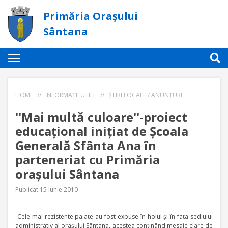
Primăria Orașului
Sântana
HOME
//
INFORMAȚII UTILE
//
ȘTIRI LOCALE / ANUNȚURI
''Mai multă culoare''-proiect
educaţional iniţiat de Şcoala
Generală Sfânta Ana în
parteneriat cu Primăria
oraşului Sântana
Publicat 15 Iunie 2010
Cele mai rezistente paiaţe au fost expuse în holul şi în faţa sediului
administrativ al oraşului Sântana, acestea conţinând mesaje clare de