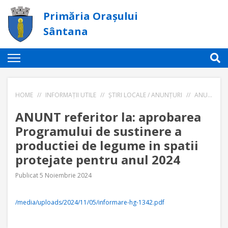
Primăria Orașului
Sântana
HOME
//
INFORMAȚII UTILE
//
ȘTIRI LOCALE / ANUNȚURI
//
ANUNT REFERITOR LA: APROBAREA PROGRAMULUI DE SUSTINERE A PRODUCTIEI DE LEGUME IN SPATII PROTEJATE PENTRU ANUL 2024
ANUNT referitor la: aprobarea
Programului de sustinere a
productiei de legume in spatii
protejate pentru anul 2024
Publicat 5 Noiembrie 2024
/media/uploads/2024/11/05/informare-hg-1342.pdf