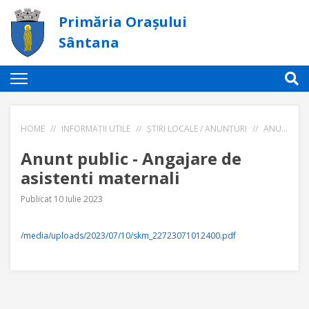
Primăria Orașului
Sântana
HOME
//
INFORMAȚII UTILE
//
ȘTIRI LOCALE / ANUNȚURI
//
ANUNT PUBLIC - ANGAJARE DE ASISTENTI MATERNALI
Anunt public - Angajare de
asistenti maternali
Publicat 10 Iulie 2023
/media/uploads/2023/07/10/skm_22723071012400.pdf