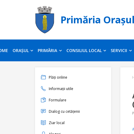
Primăria Orașu
OME
ORAȘUL
PRIMĂRIA
CONSILIUL LOCAL
SERVICII
Plăți online
Informații utile
Formulare
Dialog cu cetățenii
P
Ziar local