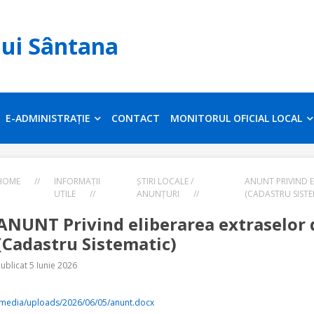
lui Sântana
E-ADMINISTRAȚIE
CONTACT
MONITORUL OFICIAL LOCAL
HOME
//
INFORMAȚII
ȘTIRI LOCALE /
ANUNT PRIVIND 
UTILE
//
ANUNȚURI
//
(CADASTRU SISTE
ANUNT Privind eliberarea extraselor 
(Cadastru Sistematic)
ublicat 5 Iunie 2026
/media/uploads/2026/06/05/anunt.docx