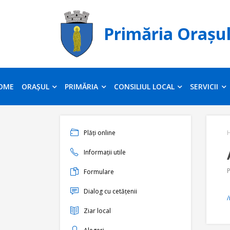
Primăria Orașu
OME
ORAȘUL
PRIMĂRIA
CONSILIUL LOCAL
SERVICII
Plăți online
Informații utile
Formulare
Dialog cu cetățenii
/
Ziar local