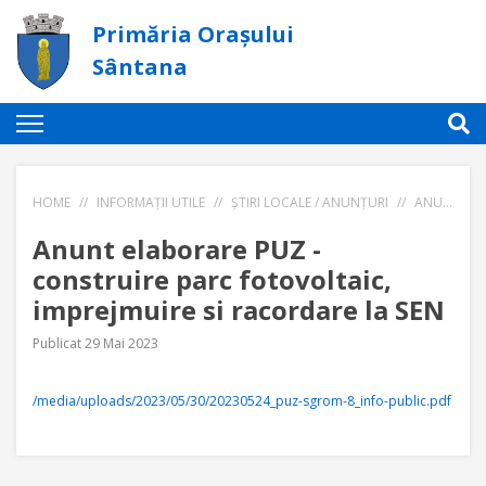
Primăria Orașului
Sântana
HOME
//
INFORMAȚII UTILE
//
ȘTIRI LOCALE / ANUNȚURI
//
ANUNT ELABORARE PUZ - CONSTRUIRE PARC FOTOVOLTAIC, IMPREJMUIRE SI RACORDARE LA SEN
Anunt elaborare PUZ -
construire parc fotovoltaic,
imprejmuire si racordare la SEN
Publicat 29 Mai 2023
/media/uploads/2023/05/30/20230524_puz-sgrom-8_info-public.pdf