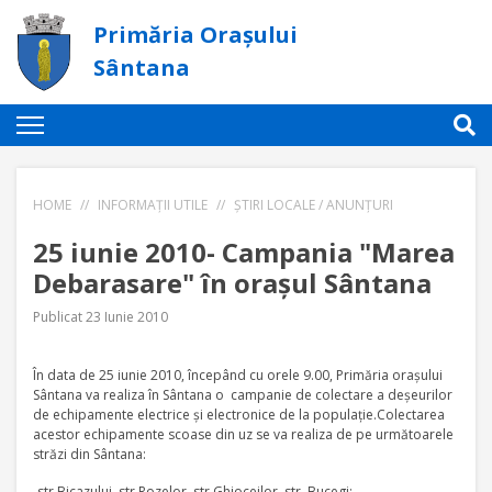
Primăria Orașului
Sântana
HOME
//
INFORMAȚII UTILE
//
ȘTIRI LOCALE / ANUNȚURI
25 iunie 2010- Campania "Marea
Debarasare" în oraşul Sântana
Publicat 23 Iunie 2010
În data de 25 iunie 2010, începând cu orele 9.00, Primăria oraşului
Sântana va realiza în Sântana o campanie de colectare a deşeurilor
de echipamente electrice şi electronice de la populaţie.Colectarea
acestor echipamente scoase din uz se va realiza de pe următoarele
străzi din Sântana:
-str.Bicazului, str.Rozelor, str.Ghioceilor, str. Bucegi;