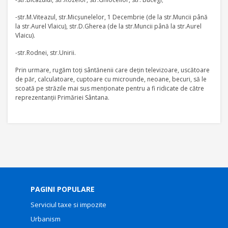
-str.M.Viteazul, str.Micşunelelor, 1 Decembrie (de la str.Muncii până
la str.Aurel Vlaicu), str.D.Gherea (de la str.Muncii până la str.Aurel
Vlaicu).
-str.Rodnei, str.Unirii.
Prin urmare, rugăm toţi sântănenii care deţin televizoare, uscătoare
de păr, calculatoare, cuptoare cu microunde, neoane, becuri, să le
scoată pe străzile mai sus menţionate pentru a fi ridicate de către
reprezentanţii Primăriei Sântana.
PAGINI POPULARE
Serviciul taxe si impozite
Urbanism