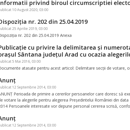
Informatii privind biroul circumscriptiei elect
ublicat 10 August 2020, 03:00
Dispoziția nr. 202 din 25.04.2019
ublicat 25 Aprilie 2019, 03:00
Dispoziția nr. 202 din 25.04.2019 Anexa
Publicaţie cu privire la delimitarea şi numerota
oraşul Sântana judeţul Arad cu ocazia alegerilo
ublicat 5 Mai 2016, 03:00
Documente atasate pentru acest articol: Delimitare secții de votare, 
Anunţ
ublicat 12 Septembrie 2014, 03:00
ANUNŢ Perioada de primire a cererilor persoanelor care doresc să exerci
de votare la alegerile pentru alegerea Preşedintelui României din dat
2014 Persoanele interesate vor depune personal cererea scrisă, confor
Anunţ
ublicat 12 Septembrie 2014, 03:00