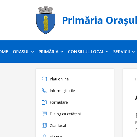
Primăria Orașu
OME
ORAȘUL
PRIMĂRIA
CONSILIUL LOCAL
SERVICII
Plăți online
Informații utile
Formulare
Dialog cu cetățenii
P
Ziar local