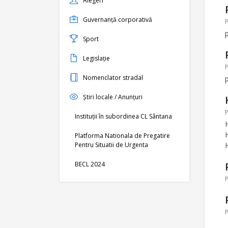
Alegeri
Guvernanță corporativă
P
Sport
Legislație
P
Nomenclator stradal
Știri locale / Anunțuri
P
Instituții în subordinea CL Sântana
Platforma Nationala de Pregatire
Pentru Situatii de Urgenta
BECL 2024
P
P