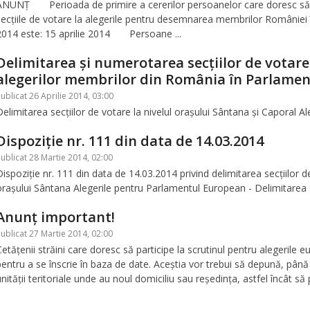
ANUNŢ Perioada de primire a cererilor persoanelor care doresc să exe
secţiile de votare la alegerile pentru desemnarea membrilor României
2014 este: 15 aprilie 2014 Persoane ...
Delimitarea şi numerotarea secţiilor de votare
alegerilor membrilor din România în Parlamen
ublicat 26 Aprilie 2014, 03:00
Delimitarea secţiilor de votare la nivelul oraşului Sântana şi Caporal A
Dispoziţie nr. 111 din data de 14.03.2014
ublicat 28 Martie 2014, 02:00
Dispoziţie nr. 111 din data de 14.03.2014 privind delimitarea secţiilor d
oraşului Sântana Alegerile pentru Parlamentul European - Delimitarea s
Anunţ important!
ublicat 27 Martie 2014, 02:00
Cetăţenii străini care doresc să participe la scrutinul pentru alegerile 
pentru a se înscrie în baza de date. Aceştia vor trebui să depună, până
nităţii teritoriale unde au noul domiciliu sau reşedinţa, astfel încât să po