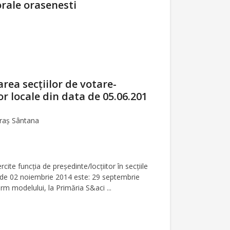
orale orasenesti
rea secţiilor de votare-
r locale din data de 05.06.201
oraș Sântana
te funcţia de preşedinte/locţiitor în secţiile
a de 02 noiembrie 2014 este: 29 septembrie
m modelului, la Primăria S&aci ...