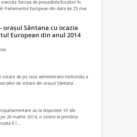
rcite funcţia de preşedinte/locţiitor în
 în Parlamentul European din data de 25 mai
- oraşul Sântana cu ocazia
tul European din anul 2014
lexa
e votare de pe raza administrativ-teritoriala a
ecţiilor de votare din oraşul Sântana
europarlamentare au la dispoziţie 10 zile
 pe 26 martie 2014, o cerere la primăria
ată fi î ...