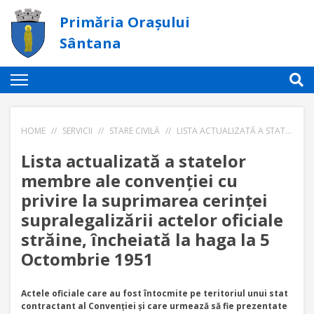
Primăria Orașului
Sântana
HOME
//
SERVICII
//
STARE CIVILĂ
//
LISTA ACTUALIZATĂ A STATELOR MEMBRE ALE CONVENȚIEI CU PRIVIRE LA SUPRIMAREA CERINȚEI SUPRALEGALIZĂRII ACTELOR OFICIALE STRĂINE, ÎNCHEIATĂ LA HAGA LA 5 OCTOMBRIE 1951
Lista actualizată a statelor
membre ale convenției cu
privire la suprimarea cerinței
supralegalizării actelor oficiale
străine, încheiată la haga la 5
Octombrie 1951
Actele oficiale care au fost întocmite pe teritoriul unui stat
contractant al Convenţiei şi care urmează să fie prezentate