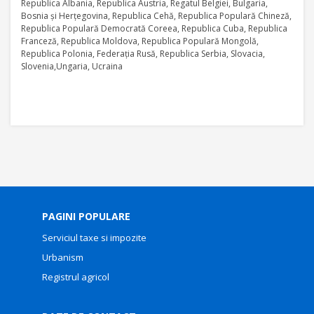
Republica Albania, Republica Austria, Regatul Belgiei, Bulgaria,
Bosnia şi Herţegovina, Republica Cehă, Republica Populară Chineză,
Republica Populară Democrată Coreea, Republica Cuba, Republica
Franceză, Republica Moldova, Republica Populară Mongolă,
Republica Polonia, Federaţia Rusă, Republica Serbia, Slovacia,
Slovenia,Ungaria, Ucraina
PAGINI POPULARE
Serviciul taxe si impozite
Urbanism
Registrul agricol