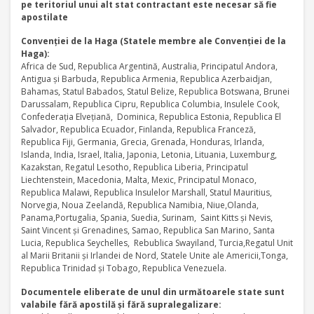
pe teritoriul unui alt stat contractant este necesar să fie
apostilate
Convenţiei de la Haga (Statele membre ale Convenţiei de la
Haga):
Africa de Sud, Republica Argentină, Australia, Principatul Andora,
Antigua şi Barbuda, Republica Armenia, Republica Azerbaidjan,
Bahamas, Statul Babados, Statul Belize, Republica Botswana, Brunei
Darussalam, Republica Cipru, Republica Columbia, Insulele Cook,
Confederaţia Elveţiană, Dominica, Republica Estonia, Republica El
Salvador, Republica Ecuador, Finlanda, Republica Franceză,
Republica Fiji, Germania, Grecia, Grenada, Honduras, Irlanda,
Islanda, India, Israel, Italia, Japonia, Letonia, Lituania, Luxemburg,
Kazakstan, Regatul Lesotho, Republica Liberia, Principatul
Liechtenstein, Macedonia, Malta, Mexic, Principatul Monaco,
Republica Malawi, Republica Insulelor Marshall, Statul Mauritius,
Norvegia, Noua Zeelandă, Republica Namibia, Niue,Olanda,
Panama,Portugalia, Spania, Suedia, Surinam, Saint Kitts şi Nevis,
Saint Vincent şi Grenadines, Samao, Republica San Marino, Santa
Lucia, Republica Seychelles, Rebublica Swayiland, Turcia,Regatul Unit
al Marii Britanii şi Irlandei de Nord, Statele Unite ale Americii,Tonga,
Republica Trinidad şi Tobago, Republica Venezuela.
Documentele eliberate de unul din următoarele state sunt
valabile fără apostilă şi fără supralegalizare: