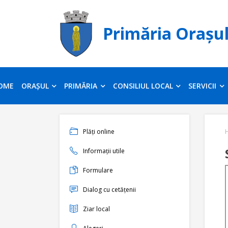
Primăria Orașu
OME
ORAȘUL
PRIMĂRIA
CONSILIUL LOCAL
SERVICII
Plăți online
Informații utile
Formulare
Dialog cu cetățenii
Ziar local