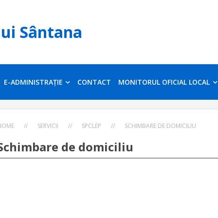
lui Sântana
E-ADMINISTRAȚIE
CONTACT
MONITORUL OFICIAL LOCAL
HOME
//
SERVICII
//
SPCLEP
//
SCHIMBARE DE DOMICILIU
Schimbare de domiciliu