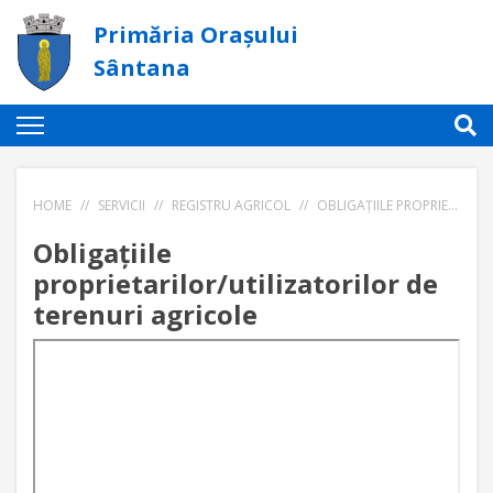
Primăria Orașului
Sântana
HOME
//
SERVICII
//
REGISTRU AGRICOL
//
OBLIGAȚIILE PROPRIETARILOR/UTILIZATORILOR DE TERENURI AGRICOLE
Obligațiile
proprietarilor/utilizatorilor de
terenuri agricole