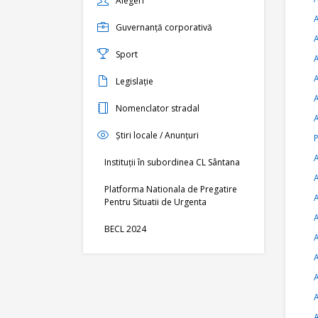
Alegeri
A
Guvernanță corporativă
A
Sport
A
A
Legislație
A
Nomenclator stradal
A
Știri locale / Anunțuri
P
A
Instituții în subordinea CL Sântana
A
Platforma Nationala de Pregatire
A
Pentru Situatii de Urgenta
A
BECL 2024
A
A
A