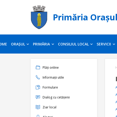
Primăria Orașu
OME
ORAȘUL
PRIMĂRIA
CONSILIUL LOCAL
SERVICII
Plăți online
Informații utile
Formulare
A
A
Dialog cu cetățenii
A
Ziar local
A
A