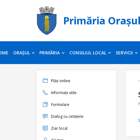
Primăria Orașu
OME
ORAȘUL
PRIMĂRIA
CONSILIUL LOCAL
SERVICII
Plăți online
Informații utile
P
Formulare
Dialog cu cetățenii
Ziar local