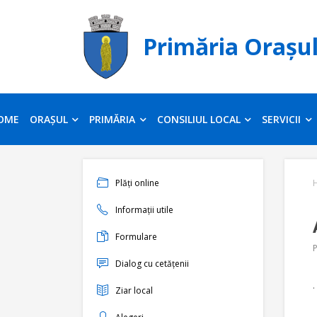
Primăria Orașu
OME
ORAȘUL
PRIMĂRIA
CONSILIUL LOCAL
SERVICII
Plăți online
Informații utile
Formulare
P
Dialog cu cetățenii
.
Ziar local