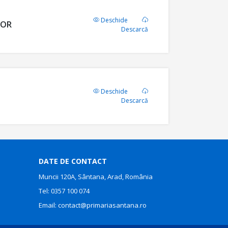
Deschide
LOR
Descarcă
Deschide
Descarcă
DATE DE CONTACT
Muncii 120A, Sântana, Arad, România
Tel:
0357 100 074
Email:
contact@primariasantana.ro