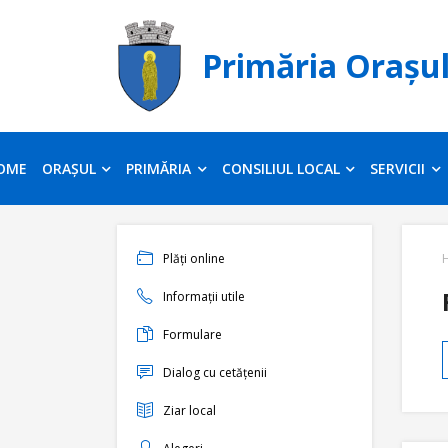
Primăria Orașu
OME
ORAȘUL
PRIMĂRIA
CONSILIUL LOCAL
SERVICII
Plăți online
Informații utile
Formulare
Dialog cu cetățenii
Ziar local