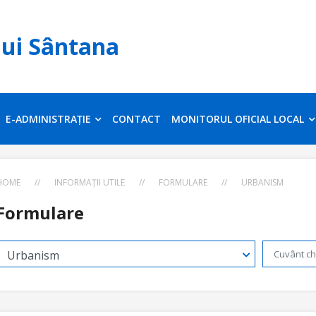
lui Sântana
E-ADMINISTRAȚIE
CONTACT
MONITORUL OFICIAL LOCAL
HOME
//
INFORMAȚII UTILE
//
FORMULARE
//
URBANISM
Formulare