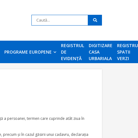
REGISTRUL
DIGITIZARE
REGISTR
PROGRAME EUROPENE
DE
CASA
SPATII
EVIDENȚĂ
URBARIALA
VERZI
iaţă a persoanei, termen care cuprinde atât ziua în
 precum şi în cazul găsirii unui cadavru, declaraţia