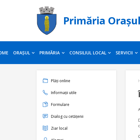
Primăria Orașu
OME
ORAȘUL
PRIMĂRIA
CONSILIUL LOCAL
SERVICII
Plăți online
Informații utile
Formulare
A
Dialog cu cetățenii
D
c
Ziar local
C