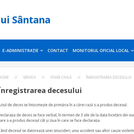
lui Sântana
E-ADMINISTRAȚIE
CONTACT
MONITORUL OFICIAL LOCAL
HOME
//
SERVICII
//
STARE CIVILĂ
//
ÎNREGISTRAREA DECESULUI
Înregistrarea decesului
ctul de deces se întocmeşte de primăria în a cărei rază s-a produs decesul.
eclaraţia de deces se face verbal, în termen de 3 zile de la data încetării din v
are s-a produs decesul cât şi ziua în care se face declaraţia.
ând decesul se datorează unei sinucideri, unui accident sau altor cauze violente,