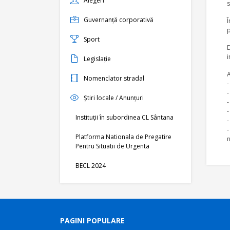
Alegeri
s
Guvernanță corporativă
Î
p
Sport
D
i
Legislație
Nomenclator stradal
-
-
Știri locale / Anunțuri
-
-
Instituții în subordinea CL Sântana
-
-
Platforma Nationala de Pregatire
n
Pentru Situatii de Urgenta
BECL 2024
PAGINI POPULARE