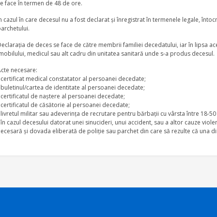
e face în termen de 48 de ore.
n cazul în care decesul nu a fost declarat şi înregistrat în termenele legale, în
archetului.
eclaraţia de deces se face de către membrii familiei decedatului, iar în lipsa ac
mobilului, medicul sau alt cadru din unitatea sanitară unde s-a produs decesul.
Acte necesare:
 certificat medical constatator al persoanei decedate;
 buletinul/cartea de identitate al persoanei decedate;
 certificatul de naştere al persoanei decedate;
 certificatul de căsătorie al persoanei decedate;
 livretul militar sau adeverinţa de recrutare pentru bărbaţii cu vârsta între 18-50
 în cazul decesului datorat unei sinucideri, unui accident, sau a altor cauze vio
ecesară şi dovada eliberată de poliţie sau parchet din care să rezulte că una di